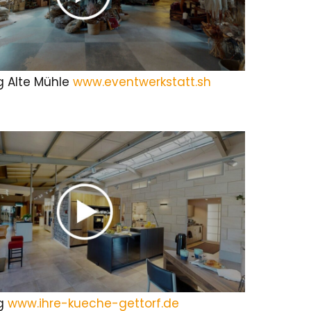
 Alte Mühle
www.eventwerkstatt.sh
g
www.ihre-kueche-gettorf.de