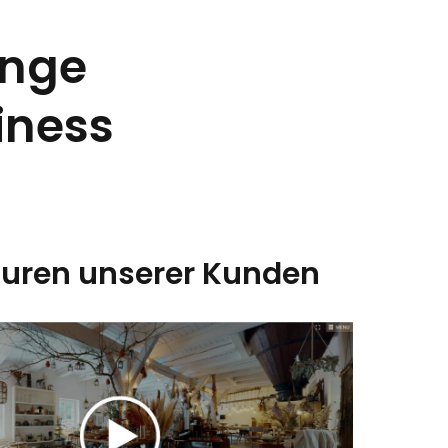
änge
iness
ouren unserer Kunden