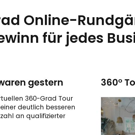
rad Online-Rundg
ewinn für jedes Bus
 waren gestern
360° T
irtuellen 360-Grad Tour
 einer deutlich besseren
hl an qualifizierter