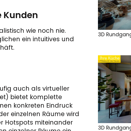
re Kunden
listisch wie noch nie.
3D Rundgang
chen ein intuitives und
häft.
ig auch als virtueller
et) bietet komplette
einen konkreten Eindruck
der einzelnen Räume wird
er Hotspots miteinander
3D Rundgan
en einzelner Räume ein